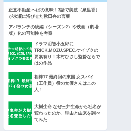
正直不動産 へばの意味！3話で美波（泉里香）
が永瀬に浴びせた秋田弁の言葉
アバランチの続編（シーズン2）や映画（劇場
版）化の可能性を考察
ドラマ明智小五郎に
TRICK,MOZU,SPEC,ケイゾクの
要素有り！木村ひさし監督ならで
はの作品
相棒17 最終回の東国 女スパイ
（工作員）役の女優さんはこの
人！
大樹生命 なぜ三井生命から社名が
変わったのか。理由と由来を調べ
てみた