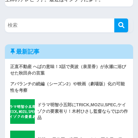
最新記事
正直不動産 へばの意味！3話で美波（泉里香）が永瀬に浴び
せた秋田弁の言葉
アバランチの続編（シーズン2）や映画（劇場版）化の可能
性を考察
ドラマ明智小五郎にTRICK,MOZU,SPEC,ケイ
ゾクの要素有り！木村ひさし監督ならではの作
品