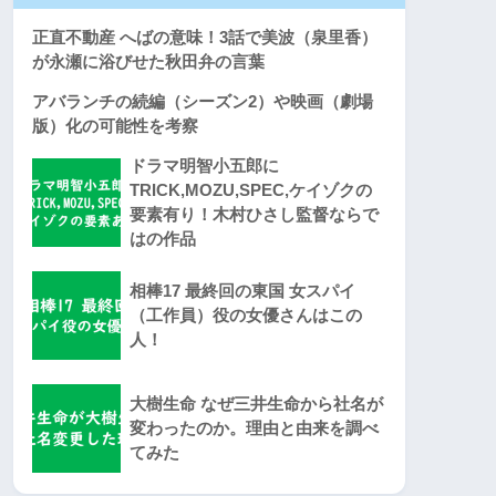
正直不動産 へばの意味！3話で美波（泉里香）
が永瀬に浴びせた秋田弁の言葉
アバランチの続編（シーズン2）や映画（劇場
版）化の可能性を考察
ドラマ明智小五郎に
TRICK,MOZU,SPEC,ケイゾクの
要素有り！木村ひさし監督ならで
はの作品
相棒17 最終回の東国 女スパイ
（工作員）役の女優さんはこの
人！
大樹生命 なぜ三井生命から社名が
変わったのか。理由と由来を調べ
てみた