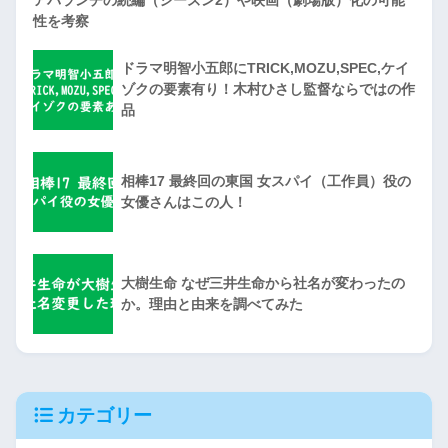
性を考察
ドラマ明智小五郎にTRICK,MOZU,SPEC,ケイ
ゾクの要素有り！木村ひさし監督ならではの作
品
相棒17 最終回の東国 女スパイ（工作員）役の
女優さんはこの人！
大樹生命 なぜ三井生命から社名が変わったの
か。理由と由来を調べてみた
カテゴリー