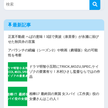
最新記事
正直不動産 へばの意味！3話で美波（泉里香）が永瀬に浴び
せた秋田弁の言葉
アバランチの続編（シーズン2）や映画（劇場版）化の可能
性を考察
ドラマ明智小五郎にTRICK,MOZU,SPEC,ケイ
ゾクの要素有り！木村ひさし監督ならではの作
品
相棒17 最終回の東国 女スパイ（工作員）役の
女優さんはこの人！