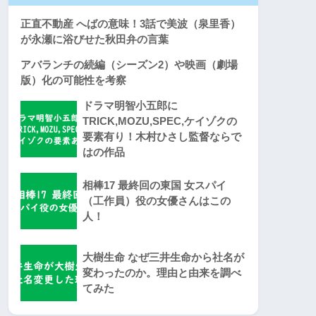
正直不動産 へばの意味！3話で美波（泉里香）
が永瀬に浴びせた秋田弁の言葉
アバランチの続編（シーズン2）や映画（劇場
版）化の可能性を考察
ドラマ明智小五郎に
TRICK,MOZU,SPEC,ケイゾクの
要素有り！木村ひさし監督ならで
はの作品
相棒17 最終回の東国 女スパイ
（工作員）役の女優さんはこの
人！
大樹生命 なぜ三井生命から社名が
変わったのか。理由と由来を調べ
てみた