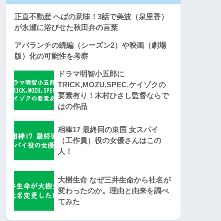
正直不動産 へばの意味！3話で美波（泉里香）
が永瀬に浴びせた秋田弁の言葉
アバランチの続編（シーズン2）や映画（劇場
版）化の可能性を考察
ドラマ明智小五郎に
TRICK,MOZU,SPEC,ケイゾクの
要素有り！木村ひさし監督ならで
はの作品
相棒17 最終回の東国 女スパイ
（工作員）役の女優さんはこの
人！
大樹生命 なぜ三井生命から社名が
変わったのか。理由と由来を調べ
てみた