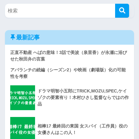
最新記事
正直不動産 へばの意味！3話で美波（泉里香）が永瀬に浴び
せた秋田弁の言葉
アバランチの続編（シーズン2）や映画（劇場版）化の可能
性を考察
ドラマ明智小五郎にTRICK,MOZU,SPEC,ケイ
ゾクの要素有り！木村ひさし監督ならではの作
品
相棒17 最終回の東国 女スパイ（工作員）役の
女優さんはこの人！