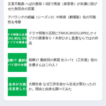
正直不動産 へばの意味！3話で美波（泉里香）が永瀬に浴び
せた秋田弁の言葉
アバランチの続編（シーズン2）や映画（劇場版）化の可能
性を考察
ドラマ明智小五郎にTRICK,MOZU,SPEC,ケイ
ゾクの要素有り！木村ひさし監督ならではの作
品
相棒17 最終回の東国 女スパイ（工作員）役の
女優さんはこの人！
大樹生命 なぜ三井生命から社名が変わったの
か。理由と由来を調べてみた